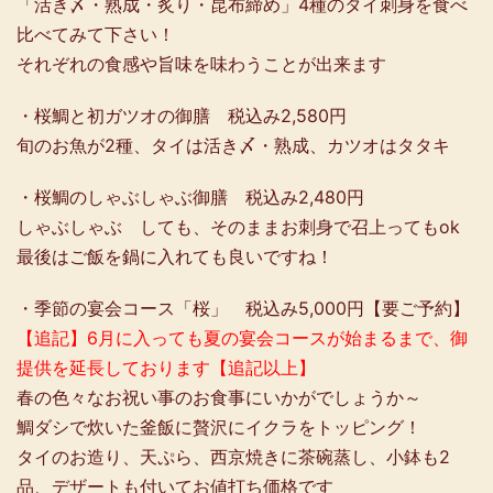
「活き〆・熟成・炙り・昆布締め」4種のタイ刺身を食べ
比べてみて下さい！
それぞれの食感や旨味を味わうことが出来ます
・桜鯛と初ガツオの御膳 税込み2,580円
旬のお魚が2種、タイは活き〆・熟成、カツオはタタキ
・桜鯛のしゃぶしゃぶ御膳 税込み2,480円
しゃぶしゃぶ しても、そのままお刺身で召上ってもok
最後はご飯を鍋に入れても良いですね！
・季節の宴会コース「桜」 税込み5,000円【要ご予約】
【追記】6月に入っても夏の宴会コースが始まるまで、御
提供を延長しております【追記以上】
春の色々なお祝い事のお食事にいかがでしょうか～
鯛ダシで炊いた釜飯に贅沢にイクラをトッピング！
タイのお造り、天ぷら、西京焼きに茶碗蒸し、小鉢も2
品、デザートも付いてお値打ち価格です