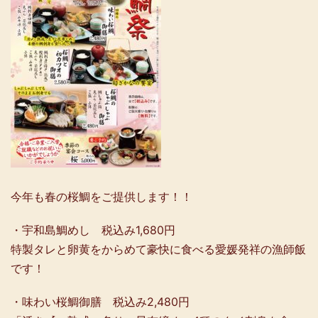
今年も春の桜鯛をご提供します！！
・宇和島鯛めし 税込み1,680円
特製タレと卵黄をからめて豪快に食べる愛媛発祥の漁師飯
です！
・味わい桜鯛御膳 税込み2,480円